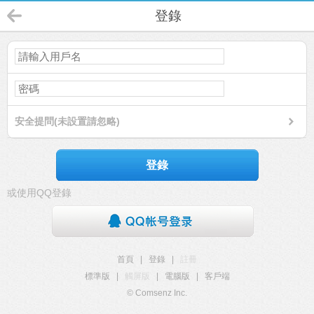
登錄
安全提問(未設置請忽略)
登錄
或使用QQ登錄
首頁
|
登錄
|
註冊
標準版
|
觸屏版
|
電腦版
|
客戶端
© Comsenz Inc.