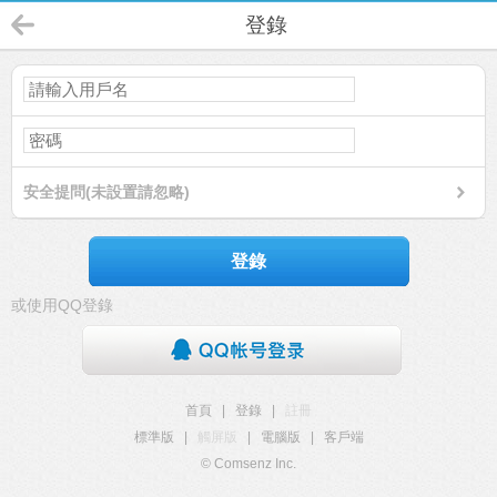
登錄
安全提問(未設置請忽略)
登錄
或使用QQ登錄
首頁
|
登錄
|
註冊
標準版
|
觸屏版
|
電腦版
|
客戶端
© Comsenz Inc.