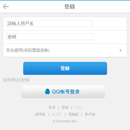
登錄
安全提問(未設置請忽略)
登錄
或使用QQ登錄
首頁
|
登錄
|
註冊
標準版
|
觸屏版
|
電腦版
|
客戶端
© Comsenz Inc.