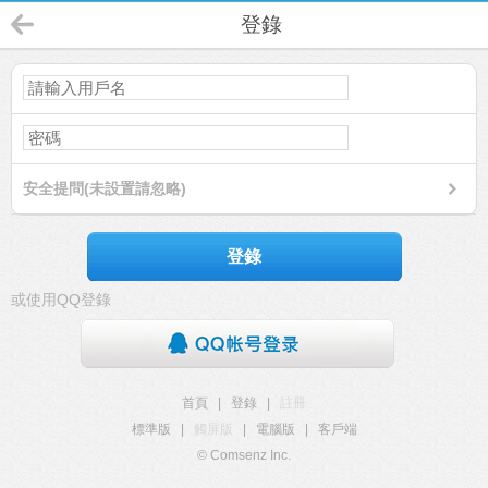
登錄
安全提問(未設置請忽略)
登錄
或使用QQ登錄
首頁
|
登錄
|
註冊
標準版
|
觸屏版
|
電腦版
|
客戶端
© Comsenz Inc.