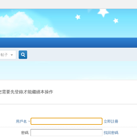
帖子
搜
索
您需要先登錄才能繼續本操作
用戶名
立即註冊
密碼:
找回密碼