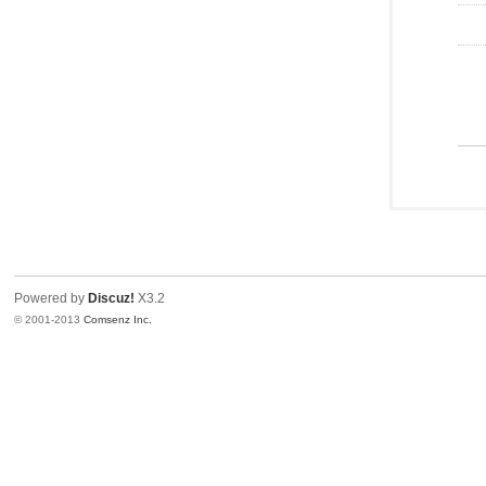
Powered by
Discuz!
X3.2
© 2001-2013
Comsenz Inc.