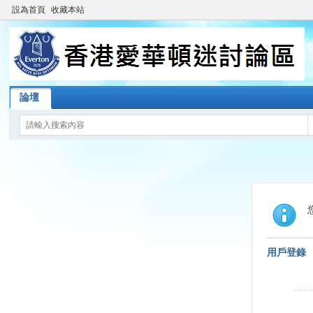
設為首頁
收藏本站
論壇
用戶登錄