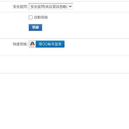
安全提問:
自動登錄
登錄
快捷登錄: