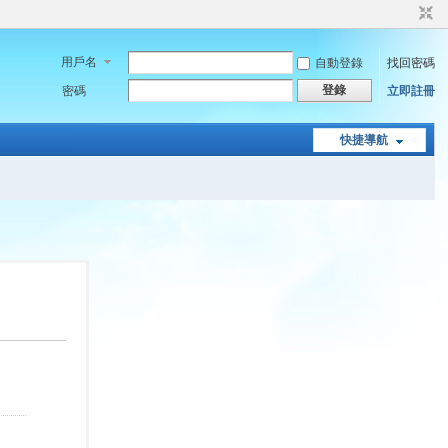
用戶名
自動登錄
找回密碼
登錄
密碼
立即註冊
快捷導航