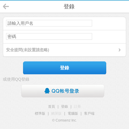
登錄
安全提問(未設置請忽略)
登錄
或使用QQ登錄
首頁
|
登錄
|
註冊
標準版
|
觸屏版
|
電腦版
|
客戶端
© Comsenz Inc.