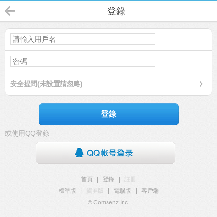
登錄
安全提問(未設置請忽略)
登錄
或使用QQ登錄
首頁
|
登錄
|
註冊
標準版
|
觸屏版
|
電腦版
|
客戶端
© Comsenz Inc.