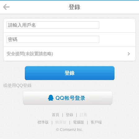
登錄
安全提問(未設置請忽略)
登錄
或使用QQ登錄
首頁
|
登錄
|
註冊
標準版
|
觸屏版
|
電腦版
|
客戶端
© Comsenz Inc.