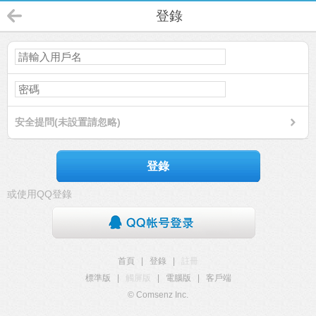
登錄
安全提問(未設置請忽略)
登錄
或使用QQ登錄
首頁
|
登錄
|
註冊
標準版
|
觸屏版
|
電腦版
|
客戶端
© Comsenz Inc.