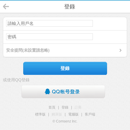
登錄
安全提問(未設置請忽略)
登錄
或使用QQ登錄
首頁
|
登錄
|
註冊
標準版
|
觸屏版
|
電腦版
|
客戶端
© Comsenz Inc.