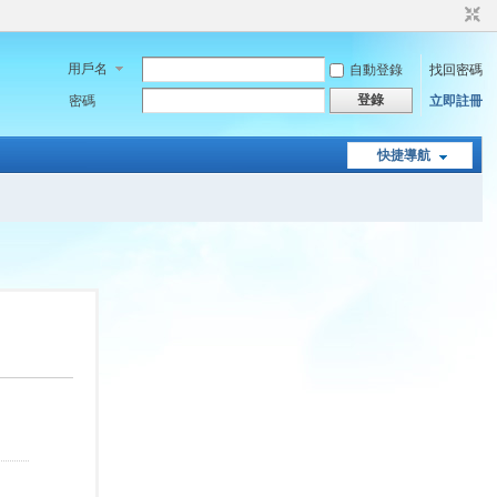
用戶名
自動登錄
找回密碼
登錄
密碼
立即註冊
快捷導航