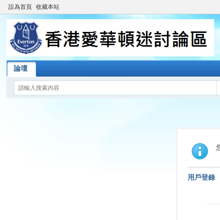
設為首頁
收藏本站
論壇
用戶登錄