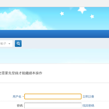
帖子
搜
索
您需要先登錄才能繼續本操作
用戶名
立即註冊
密碼:
找回密碼