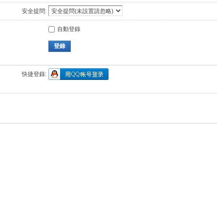
安全提問:
自動登錄
登錄
快捷登錄: