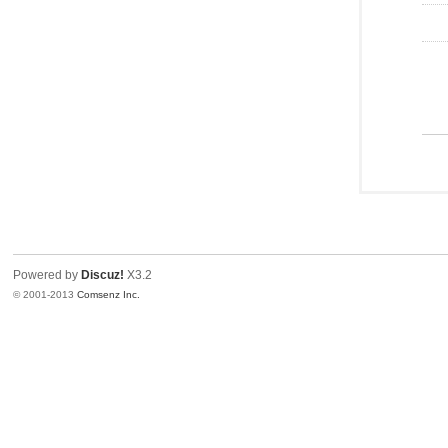
Powered by
Discuz!
X3.2
© 2001-2013
Comsenz Inc.