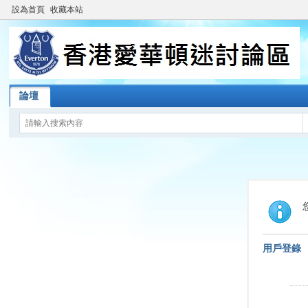
設為首頁
收藏本站
論壇
用戶登錄