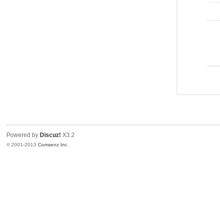
Powered by
Discuz!
X3.2
© 2001-2013
Comsenz Inc.