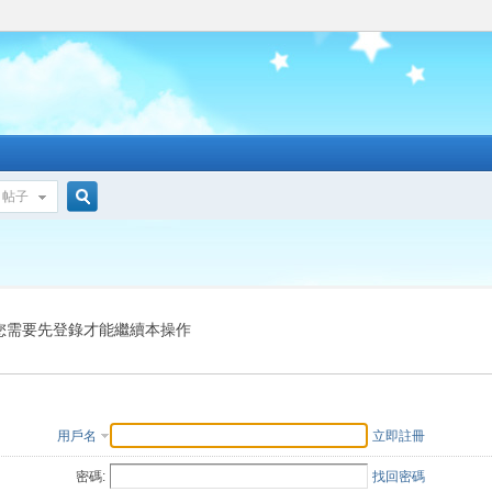
帖子
搜
索
您需要先登錄才能繼續本操作
用戶名
立即註冊
密碼:
找回密碼