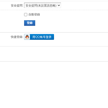
安全提問:
自動登錄
登錄
快捷登錄: