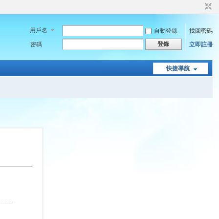
用戶名
自動登錄
找回密碼
登錄
密碼
立即註冊
快捷導航