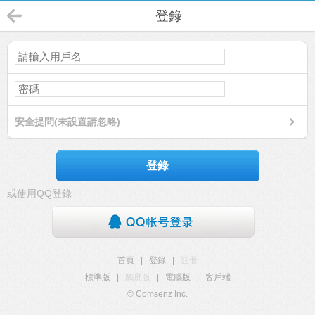
登錄
安全提問(未設置請忽略)
登錄
或使用QQ登錄
首頁
|
登錄
|
註冊
標準版
|
觸屏版
|
電腦版
|
客戶端
© Comsenz Inc.