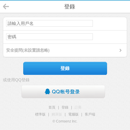
登錄
安全提問(未設置請忽略)
登錄
或使用QQ登錄
首頁
|
登錄
|
註冊
標準版
|
觸屏版
|
電腦版
|
客戶端
© Comsenz Inc.