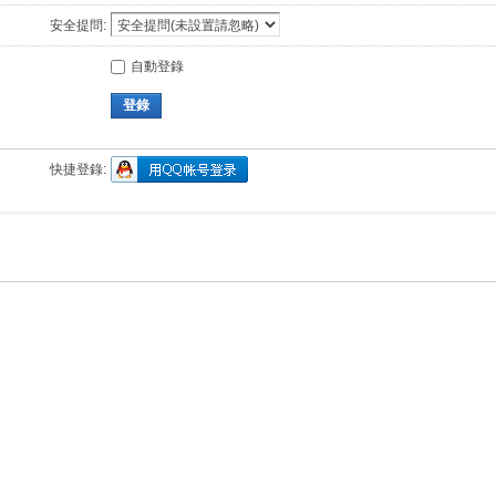
安全提問:
自動登錄
登錄
快捷登錄: