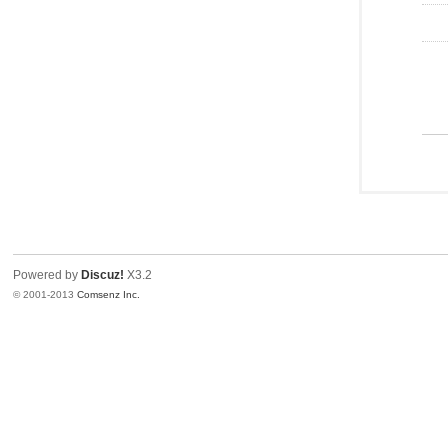
Powered by
Discuz!
X3.2
© 2001-2013
Comsenz Inc.