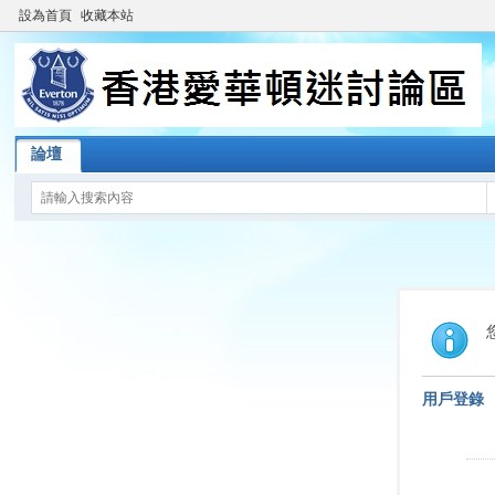
設為首頁
收藏本站
論壇
用戶登錄