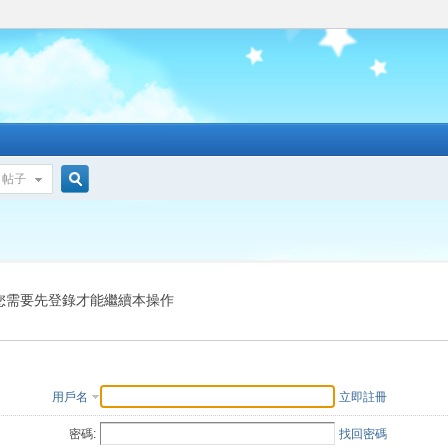
帖子
搜
索
您需要先登錄才能繼續本操作
用戶名
立即註冊
密碼:
找回密碼