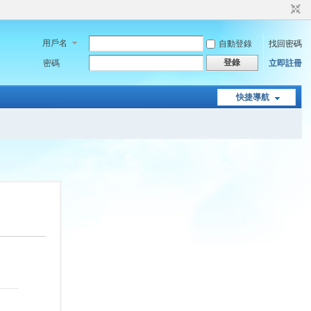
用戶名
自動登錄
找回密碼
登錄
密碼
立即註冊
快捷導航