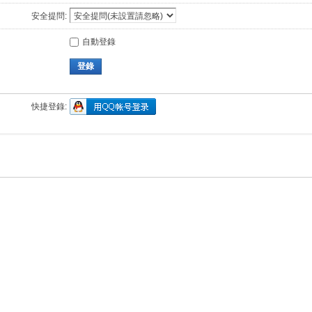
安全提問:
自動登錄
登錄
快捷登錄: