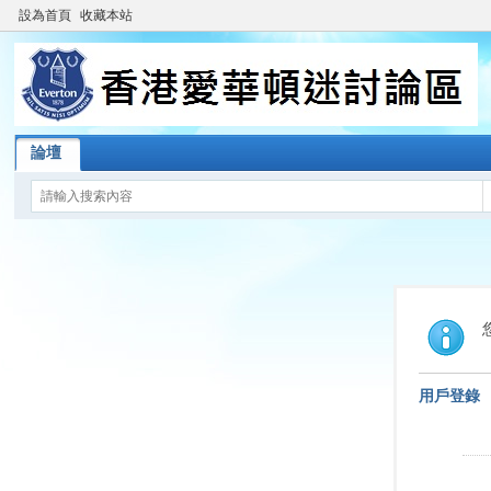
設為首頁
收藏本站
論壇
用戶登錄