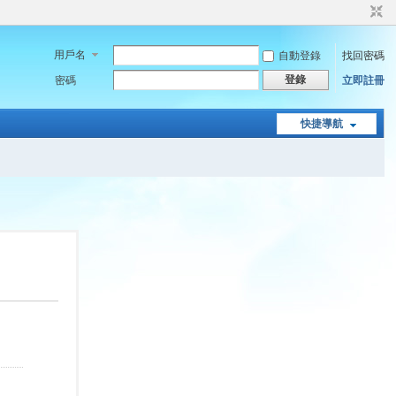
用戶名
自動登錄
找回密碼
登錄
密碼
立即註冊
快捷導航