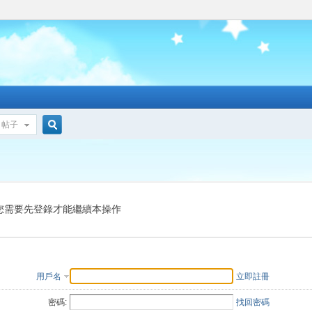
帖子
搜
索
您需要先登錄才能繼續本操作
用戶名
立即註冊
密碼:
找回密碼