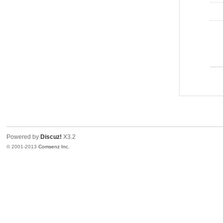
Powered by
Discuz!
X3.2
© 2001-2013
Comsenz Inc.