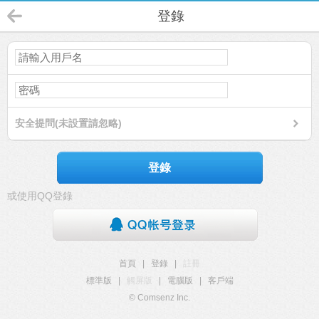
登錄
安全提問(未設置請忽略)
登錄
或使用QQ登錄
首頁
|
登錄
|
註冊
標準版
|
觸屏版
|
電腦版
|
客戶端
© Comsenz Inc.