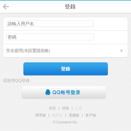
登錄
安全提問(未設置請忽略)
登錄
或使用QQ登錄
首頁
|
登錄
|
註冊
標準版
|
觸屏版
|
電腦版
|
客戶端
© Comsenz Inc.