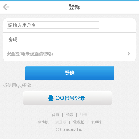
登錄
安全提問(未設置請忽略)
登錄
或使用QQ登錄
首頁
|
登錄
|
註冊
標準版
|
觸屏版
|
電腦版
|
客戶端
© Comsenz Inc.