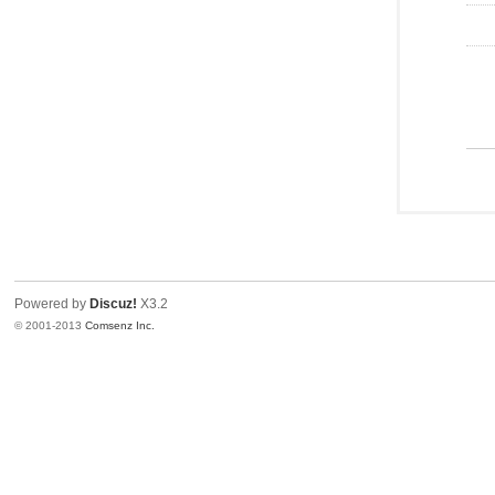
Powered by
Discuz!
X3.2
© 2001-2013
Comsenz Inc.