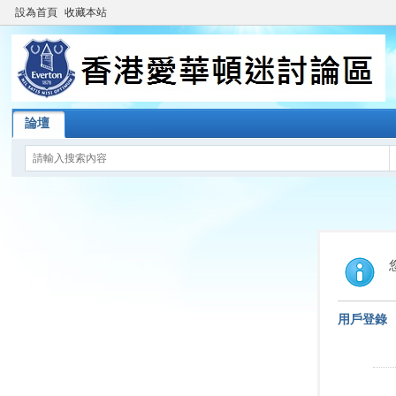
設為首頁
收藏本站
論壇
用戶登錄