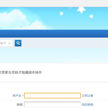
帖子
搜
索
您需要先登錄才能繼續本操作
用戶名
立即註冊
密碼:
找回密碼