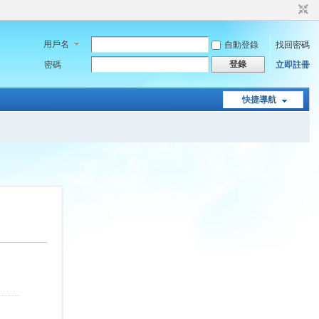
用戶名
自動登錄
找回密碼
登錄
密碼
立即註冊
快捷導航