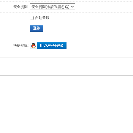
安全提問:
自動登錄
登錄
快捷登錄: