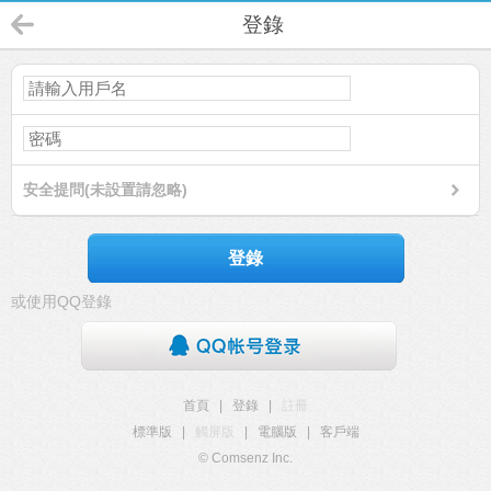
登錄
安全提問(未設置請忽略)
登錄
或使用QQ登錄
首頁
|
登錄
|
註冊
標準版
|
觸屏版
|
電腦版
|
客戶端
© Comsenz Inc.