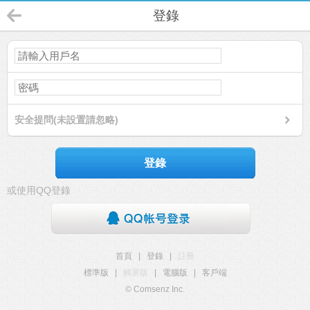
登錄
安全提問(未設置請忽略)
登錄
或使用QQ登錄
首頁
|
登錄
|
註冊
標準版
|
觸屏版
|
電腦版
|
客戶端
© Comsenz Inc.