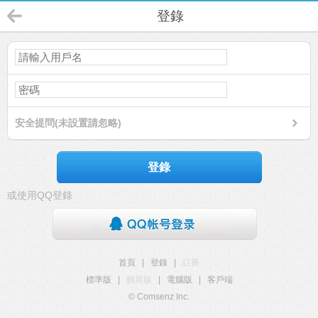
登錄
安全提問(未設置請忽略)
登錄
或使用QQ登錄
首頁
|
登錄
|
註冊
標準版
|
觸屏版
|
電腦版
|
客戶端
© Comsenz Inc.