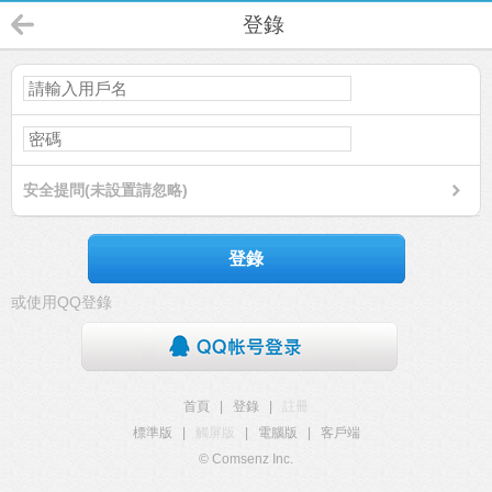
登錄
安全提問(未設置請忽略)
登錄
或使用QQ登錄
首頁
|
登錄
|
註冊
標準版
|
觸屏版
|
電腦版
|
客戶端
© Comsenz Inc.