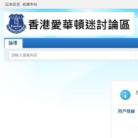
設為首頁
收藏本站
論壇
用戶登錄