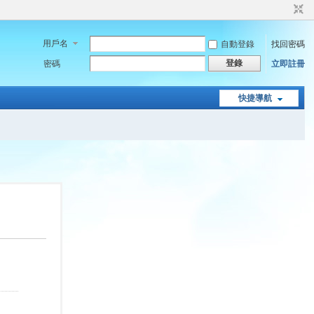
用戶名
自動登錄
找回密碼
登錄
密碼
立即註冊
快捷導航