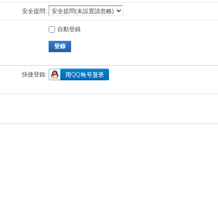
安全提問:
自動登錄
登錄
快捷登錄: