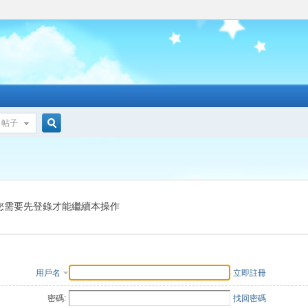
帖子
搜
索
您需要先登錄才能繼續本操作
用戶名
立即註冊
密碼:
找回密碼