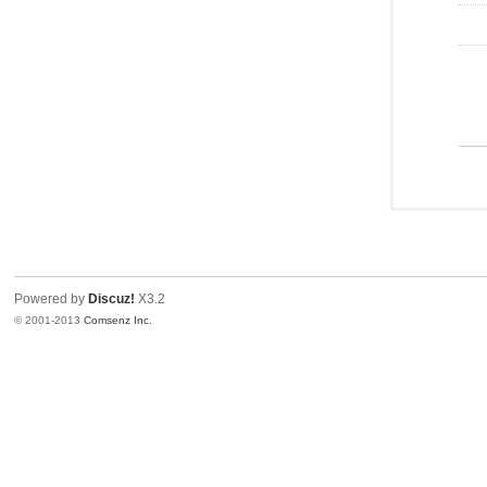
Powered by
Discuz!
X3.2
© 2001-2013
Comsenz Inc.