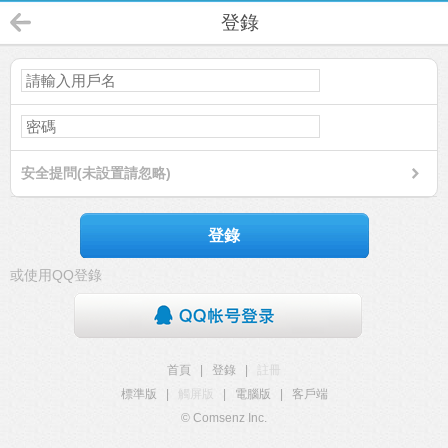
登錄
安全提問(未設置請忽略)
登錄
或使用QQ登錄
首頁
|
登錄
|
註冊
標準版
|
觸屏版
|
電腦版
|
客戶端
© Comsenz Inc.