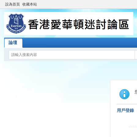
設為首頁
收藏本站
論壇
用戶登錄