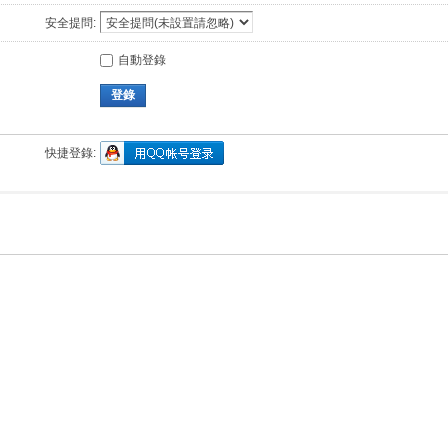
安全提問:
自動登錄
登錄
快捷登錄: