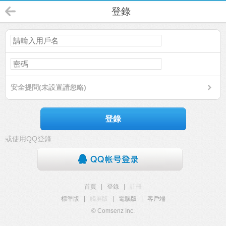
登錄
安全提問(未設置請忽略)
登錄
或使用QQ登錄
首頁
|
登錄
|
註冊
標準版
|
觸屏版
|
電腦版
|
客戶端
© Comsenz Inc.