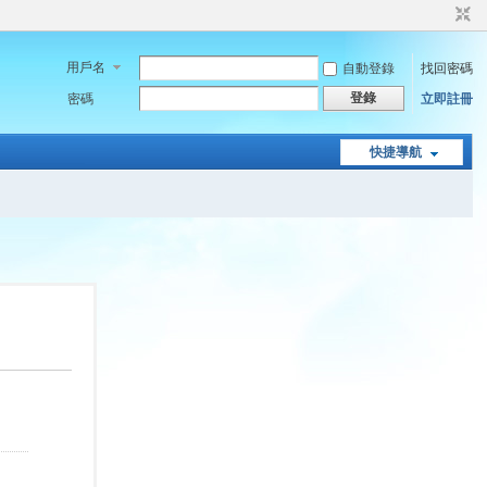
用戶名
自動登錄
找回密碼
登錄
密碼
立即註冊
快捷導航