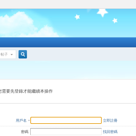
帖子
搜
索
您需要先登錄才能繼續本操作
用戶名
立即註冊
密碼:
找回密碼