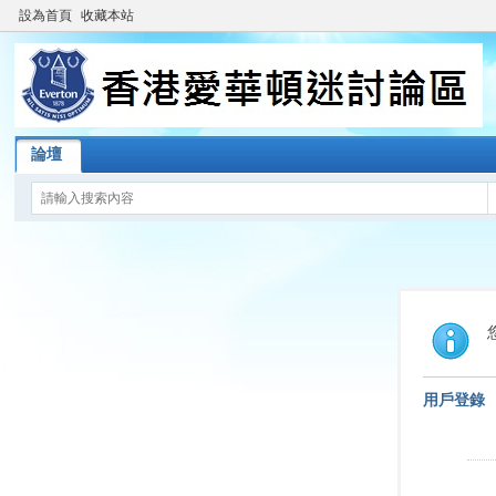
設為首頁
收藏本站
論壇
用戶登錄