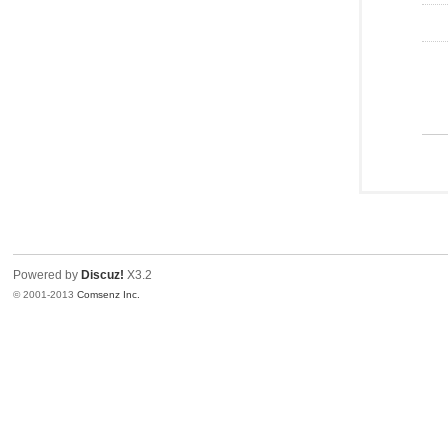
Powered by
Discuz!
X3.2
© 2001-2013
Comsenz Inc.