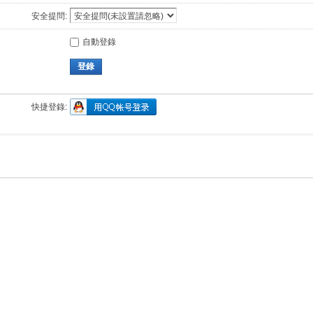
安全提問:
自動登錄
登錄
快捷登錄: