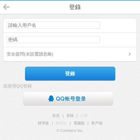
登錄
安全提問(未設置請忽略)
登錄
或使用QQ登錄
首頁
|
登錄
|
註冊
標準版
|
觸屏版
|
電腦版
|
客戶端
© Comsenz Inc.