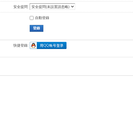
安全提問:
自動登錄
登錄
快捷登錄: