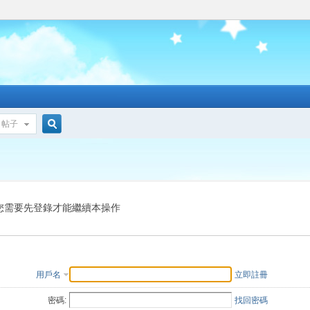
帖子
搜
索
您需要先登錄才能繼續本操作
用戶名
立即註冊
密碼:
找回密碼