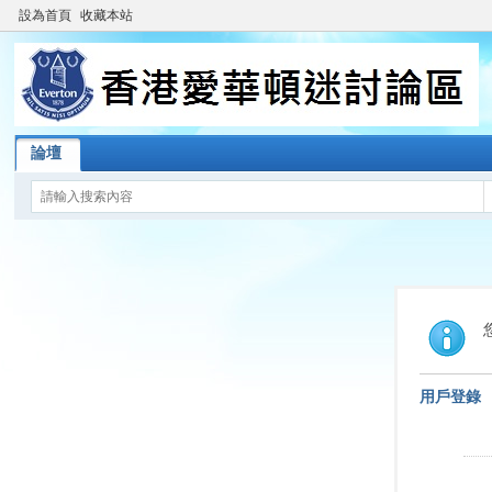
設為首頁
收藏本站
論壇
用戶登錄