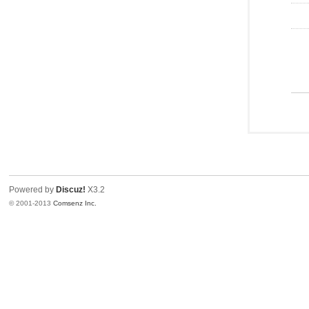
Powered by
Discuz!
X3.2
© 2001-2013
Comsenz Inc.