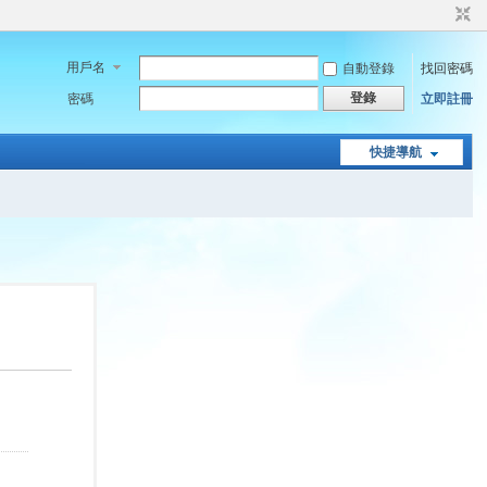
用戶名
自動登錄
找回密碼
登錄
密碼
立即註冊
快捷導航