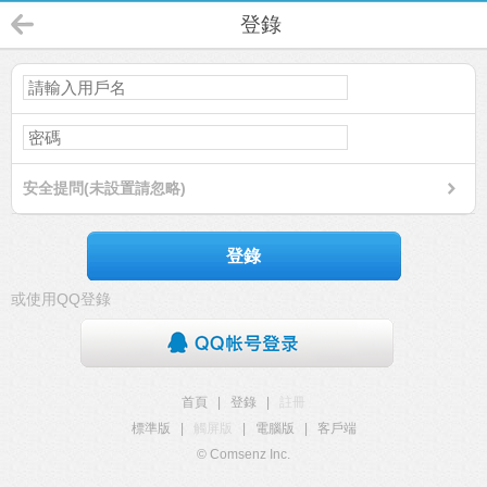
登錄
安全提問(未設置請忽略)
登錄
或使用QQ登錄
首頁
|
登錄
|
註冊
標準版
|
觸屏版
|
電腦版
|
客戶端
© Comsenz Inc.