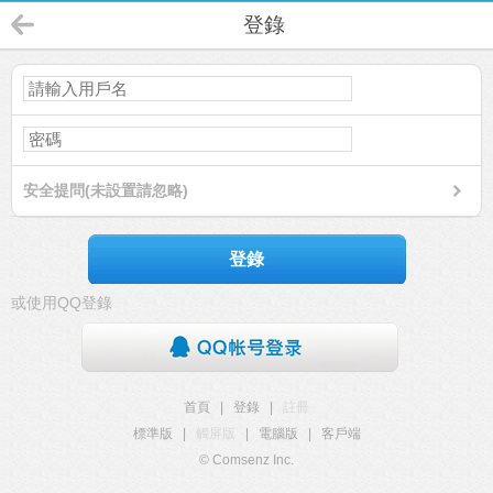
登錄
安全提問(未設置請忽略)
登錄
或使用QQ登錄
首頁
|
登錄
|
註冊
標準版
|
觸屏版
|
電腦版
|
客戶端
© Comsenz Inc.