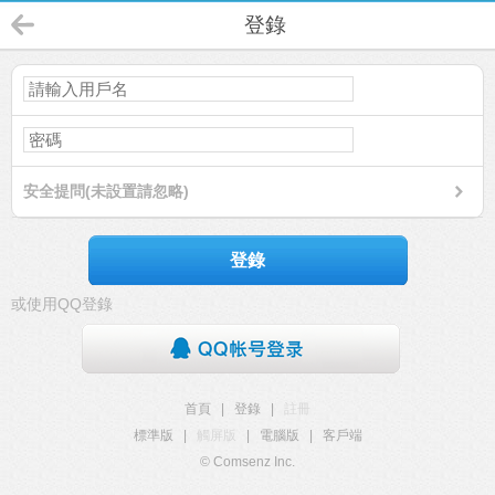
登錄
安全提問(未設置請忽略)
登錄
或使用QQ登錄
首頁
|
登錄
|
註冊
標準版
|
觸屏版
|
電腦版
|
客戶端
© Comsenz Inc.