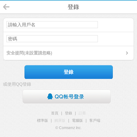
登錄
安全提問(未設置請忽略)
登錄
或使用QQ登錄
首頁
|
登錄
|
註冊
標準版
|
觸屏版
|
電腦版
|
客戶端
© Comsenz Inc.