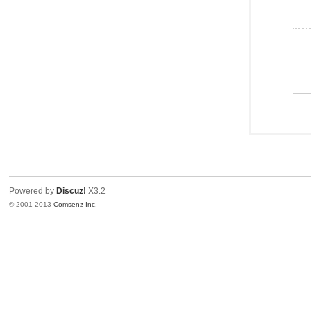
Powered by
Discuz!
X3.2
© 2001-2013
Comsenz Inc.