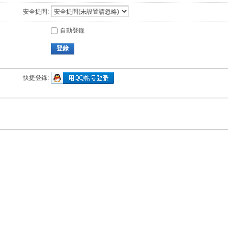
安全提問:
自動登錄
登錄
快捷登錄: