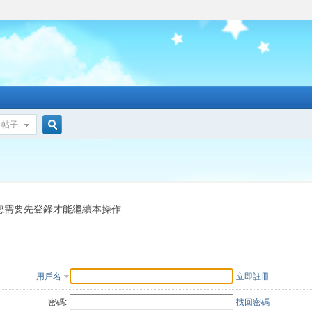
帖子
搜
索
您需要先登錄才能繼續本操作
用戶名
立即註冊
密碼:
找回密碼