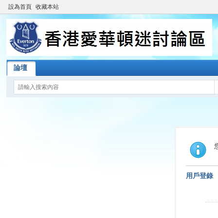
設為首頁
收藏本站
論壇
用戶登錄