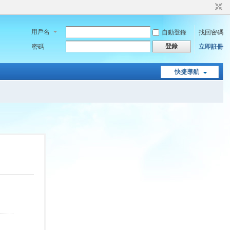
用戶名
自動登錄
找回密碼
登錄
密碼
立即註冊
快捷導航