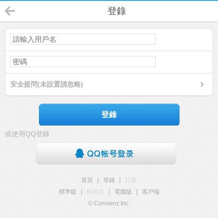
登錄
安全提問(未設置請忽略)
登錄
或使用QQ登錄
首頁
|
登錄
|
註冊
標準版
|
觸屏版
|
電腦版
|
客戶端
© Comsenz Inc.