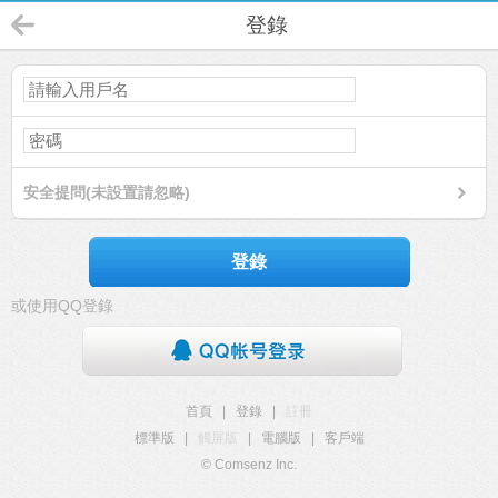
登錄
安全提問(未設置請忽略)
登錄
或使用QQ登錄
首頁
|
登錄
|
註冊
標準版
|
觸屏版
|
電腦版
|
客戶端
© Comsenz Inc.