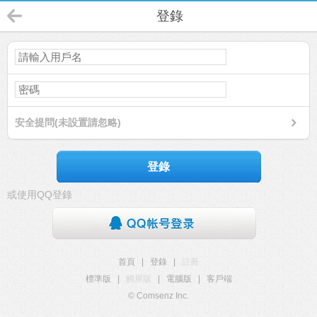
登錄
安全提問(未設置請忽略)
登錄
或使用QQ登錄
首頁
|
登錄
|
註冊
標準版
|
觸屏版
|
電腦版
|
客戶端
© Comsenz Inc.