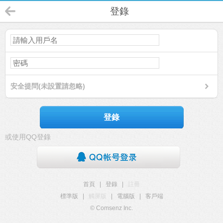
登錄
安全提問(未設置請忽略)
登錄
或使用QQ登錄
首頁
|
登錄
|
註冊
標準版
|
觸屏版
|
電腦版
|
客戶端
© Comsenz Inc.