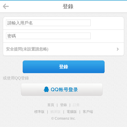
登錄
安全提問(未設置請忽略)
登錄
或使用QQ登錄
首頁
|
登錄
|
註冊
標準版
|
觸屏版
|
電腦版
|
客戶端
© Comsenz Inc.