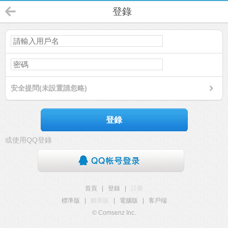
登錄
安全提問(未設置請忽略)
登錄
或使用QQ登錄
首頁
|
登錄
|
註冊
標準版
|
觸屏版
|
電腦版
|
客戶端
© Comsenz Inc.