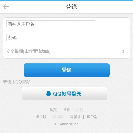
登錄
安全提問(未設置請忽略)
登錄
或使用QQ登錄
首頁
|
登錄
|
註冊
標準版
|
觸屏版
|
電腦版
|
客戶端
© Comsenz Inc.