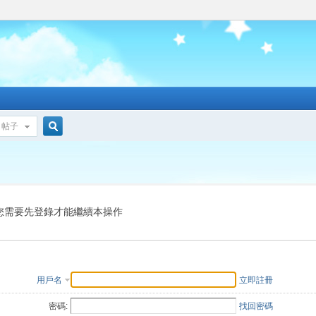
帖子
搜
索
您需要先登錄才能繼續本操作
用戶名
立即註冊
密碼:
找回密碼