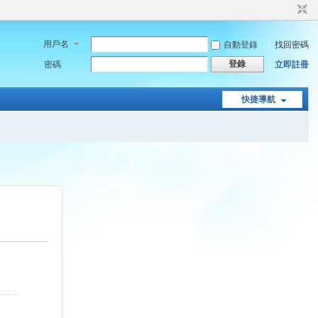
用戶名
自動登錄
找回密碼
登錄
密碼
立即註冊
快捷導航