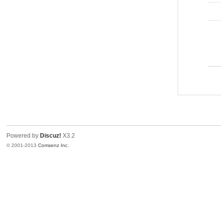
Powered by
Discuz!
X3.2
© 2001-2013
Comsenz Inc.