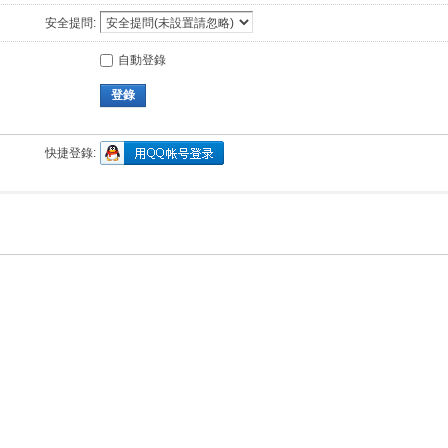
安全提問:
自動登錄
登錄
快捷登錄: