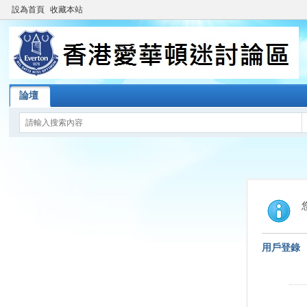
設為首頁
收藏本站
論壇
用戶登錄