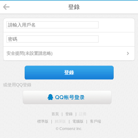
登錄
安全提問(未設置請忽略)
登錄
或使用QQ登錄
首頁
|
登錄
|
註冊
標準版
|
觸屏版
|
電腦版
|
客戶端
© Comsenz Inc.