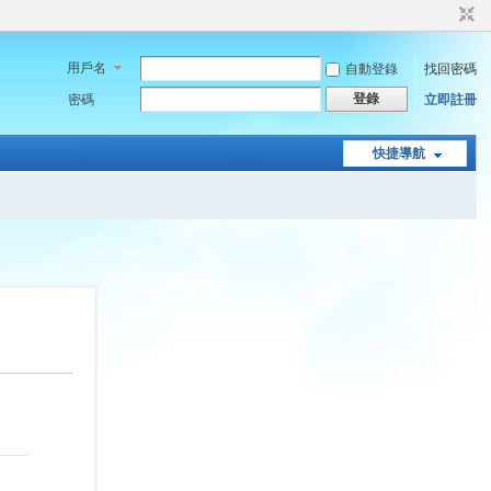
用戶名
自動登錄
找回密碼
登錄
密碼
立即註冊
快捷導航