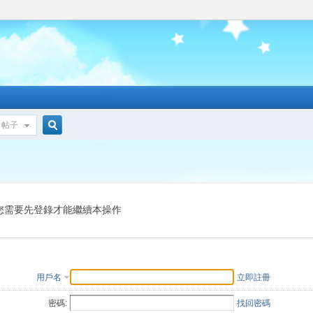
帖子
搜
索
您需要先登錄才能繼續本操作
用戶名
立即註冊
密碼:
找回密碼