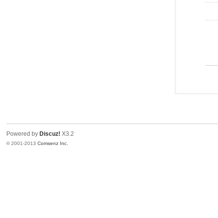
Powered by
Discuz!
X3.2
© 2001-2013
Comsenz Inc.