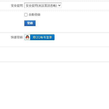
安全提問:
自動登錄
登錄
快捷登錄: