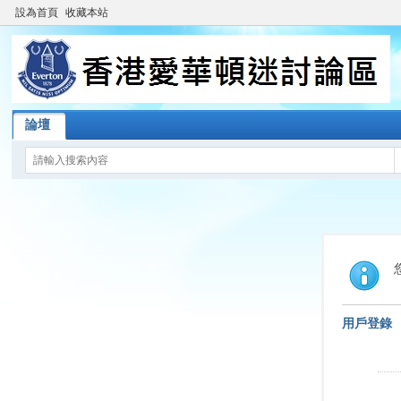
設為首頁
收藏本站
論壇
用戶登錄