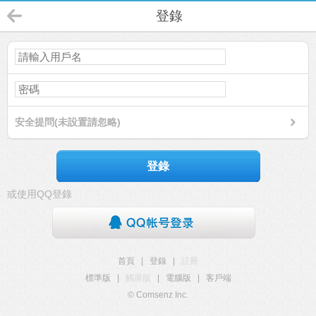
登錄
安全提問(未設置請忽略)
登錄
或使用QQ登錄
首頁
|
登錄
|
註冊
標準版
|
觸屏版
|
電腦版
|
客戶端
© Comsenz Inc.