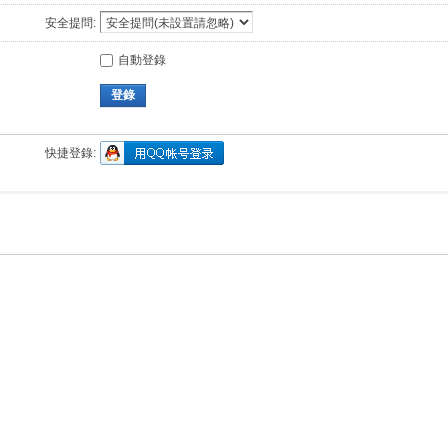
安全提問:
自動登錄
登錄
快捷登錄: