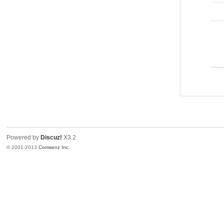
Powered by
Discuz!
X3.2
© 2001-2013
Comsenz Inc.