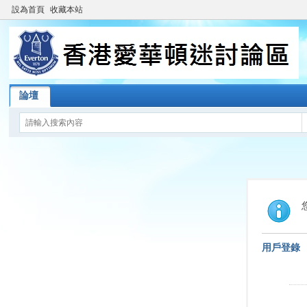
設為首頁
收藏本站
論壇
用戶登錄