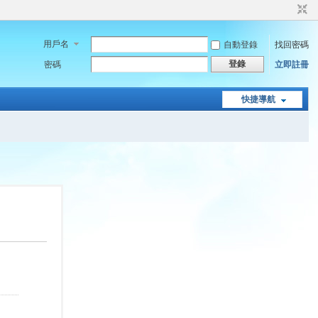
用戶名
自動登錄
找回密碼
登錄
密碼
立即註冊
快捷導航