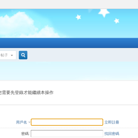
帖子
搜
索
您需要先登錄才能繼續本操作
用戶名
立即註冊
密碼:
找回密碼