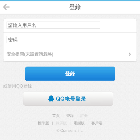
登錄
安全提問(未設置請忽略)
登錄
或使用QQ登錄
首頁
|
登錄
|
註冊
標準版
|
觸屏版
|
電腦版
|
客戶端
© Comsenz Inc.