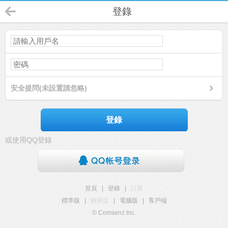
登錄
安全提問(未設置請忽略)
登錄
或使用QQ登錄
首頁
|
登錄
|
註冊
標準版
|
觸屏版
|
電腦版
|
客戶端
© Comsenz Inc.